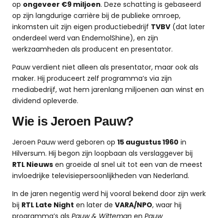
op
ongeveer €9 miljoen
. Deze schatting is gebaseerd
op zijn langdurige carrière bij de publieke omroep,
inkomsten uit zijn eigen productiebedrijf
TVBV
(dat later
onderdeel werd van EndemolShine), en zijn
werkzaamheden als producent en presentator.
Pauw verdient niet alleen als presentator, maar ook als
maker. Hij produceert zelf programma’s via zijn
mediabedrijf, wat hem jarenlang miljoenen aan winst en
dividend opleverde.
Wie is Jeroen Pauw?
Jeroen Pauw werd geboren op
15 augustus 1960
in
Hilversum. Hij begon zijn loopbaan als verslaggever bij
RTL Nieuws
en groeide al snel uit tot een van de meest
invloedrijke televisiepersoonlijkheden van Nederland.
In de jaren negentig werd hij vooral bekend door zijn werk
bij
RTL Late Night
en later de
VARA/NPO
, waar hij
programma’s als
Pauw & Witteman
en
Pauw