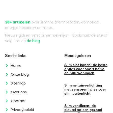
Over Slimmewoonblog
38+ artikelen
over slimme thermostaten, domotica,
energie besparen en meer.
Nieuwe gidsen verschijnen wekelijks — bookmark de site of
volg ons via
de blog
.
Snelle links
Meest gelezen
Slim slot kopen: de beste
Home
opties voor smart home
en huurwoningen
Onze blog
Sitemap
Slimme tuinverlichting
met sensoren: alles over
Over ons
slim buitenlicht
Contact
Slim ventileren: de
Privacybeleid
sleutel tot een gezond