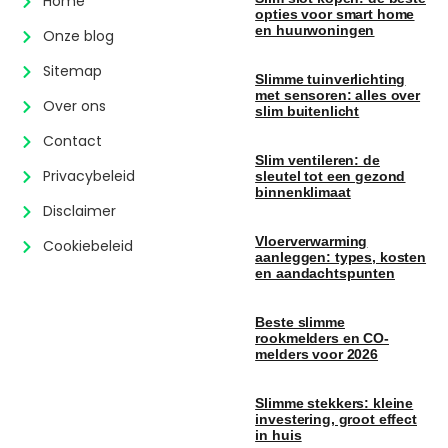
Home
opties voor smart home
en huurwoningen
Onze blog
Sitemap
Slimme tuinverlichting
met sensoren: alles over
Over ons
slim buitenlicht
Contact
Slim ventileren: de
Privacybeleid
sleutel tot een gezond
binnenklimaat
Disclaimer
Vloerverwarming
Cookiebeleid
aanleggen: types, kosten
en aandachtspunten
Beste slimme
rookmelders en CO-
melders voor 2026
Slimme stekkers: kleine
investering, groot effect
in huis