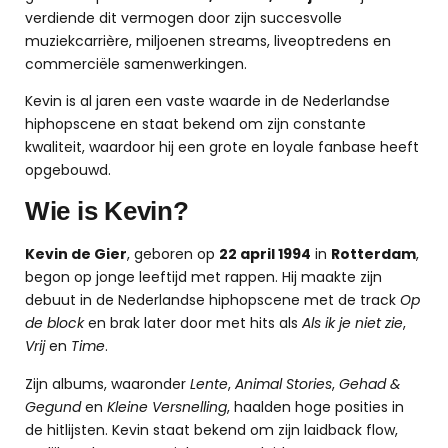
verdiende dit vermogen door zijn succesvolle
muziekcarrière, miljoenen streams, liveoptredens en
commerciële samenwerkingen.
Kevin is al jaren een vaste waarde in de Nederlandse
hiphopscene en staat bekend om zijn constante
kwaliteit, waardoor hij een grote en loyale fanbase heeft
opgebouwd.
Wie is Kevin?
Kevin de Gier
, geboren op
22 april 1994
in
Rotterdam
,
begon op jonge leeftijd met rappen. Hij maakte zijn
debuut in de Nederlandse hiphopscene met de track
Op
de block
en brak later door met hits als
Als ik je niet zie
,
Vrij
en
Time
.
Zijn albums, waaronder
Lente
,
Animal Stories
,
Gehad &
Gegund
en
Kleine Versnelling
, haalden hoge posities in
de hitlijsten. Kevin staat bekend om zijn laidback flow,