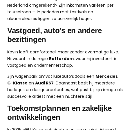
Nederland omgerekend? Zijn inkomsten variëren per
tourseizoen — in periodes met festivals en
albumreleases liggen ze aanzienlijk hoger.
Vastgoed, auto’s en andere
bezittingen
Kevin leeft comfortabel, maar zonder overmatige luxe.
Hij woont in de regio
Rotterdam
, waar hij investeert in
vastgoed en ondernemerschap.
Zijn wagenpark omvat luxeauto’s zoals een
Mercedes
G-Klasse
en
Audi RS7
. Daarnaast bezit hij meerdere
horloges en designercollecties, wat past bij zijn imago als
succesvolle artiest met een nuchtere stijl.
Toekomstplannen en zakelijke
ontwikkelingen
In 2025 blijft Kevin zich richten op zijn muziek. Hij werkt