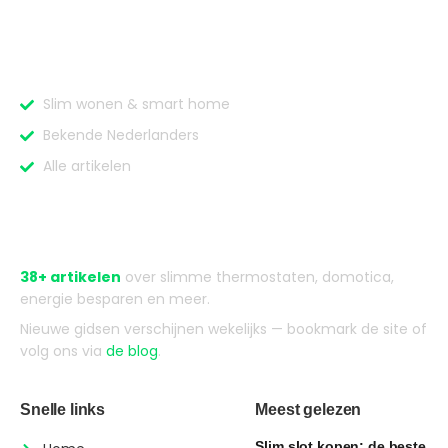
Categorieën
Slim wonen & smart home
Bekende Nederlanders
Alle artikelen
Over Slimmewoonblog
38+ artikelen
over slimme thermostaten, domotica,
energie besparen en meer.
Nieuwe gidsen verschijnen wekelijks — bookmark de site of
volg ons via
de blog
.
Snelle links
Meest gelezen
Slim slot kopen: de beste