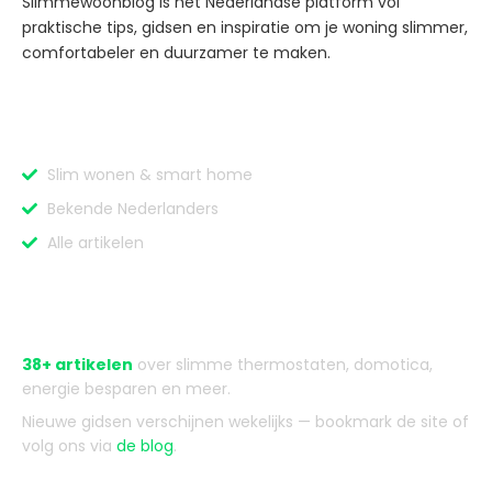
Slimmewoonblog is hét Nederlandse platform vol
praktische tips, gidsen en inspiratie om je woning slimmer,
comfortabeler en duurzamer te maken.
Categorieën
Slim wonen & smart home
Bekende Nederlanders
Alle artikelen
Over Slimmewoonblog
38+ artikelen
over slimme thermostaten, domotica,
energie besparen en meer.
Nieuwe gidsen verschijnen wekelijks — bookmark de site of
volg ons via
de blog
.