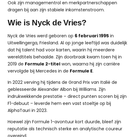
Ook zijn managementrol en merkpartnerschappen
dragen bij aan zijn stabiele inkomstenstroom.
Wie is Nyck de Vries?
Nyck de Vries werd geboren op
6 februari 1995
in
Uitwellingerga, Friesland. Al op jonge leeftijd was duidelijk
dat hij talent had voor karten, waarin hij meerdere
wereldtitels behaalde. Zijn doorbraak kwam toen hij in
2019 de
Formule 2-titel
won, waarna hij zijn carrière
vervolgde bij Mercedes in de
Formule E
.
In 2022 verving hij tijdens de Grand Prix van Italië de
geblesseerde Alexander Albon bij Williams. Zijn
indrukwekkende prestatie – direct punten scoren bij zijn
F1-debuut – leverde hem een vast stoeltje op bij
AlphaTauri in 2023.
Hoewel zijn Formule 1-avontuur kort duurde, bleef zijn
reputatie als technisch sterke en analytische coureur
overeind.