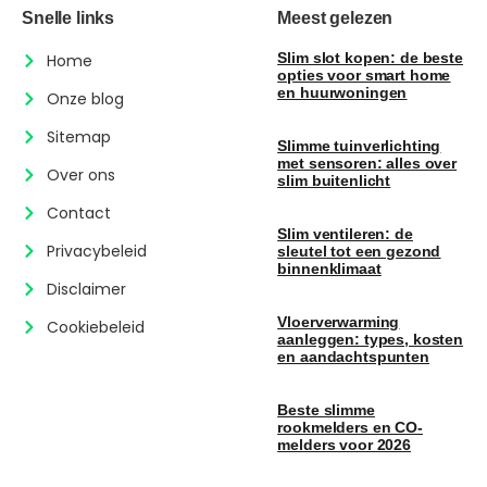
Snelle links
Meest gelezen
Slim slot kopen: de beste
Home
opties voor smart home
en huurwoningen
Onze blog
Sitemap
Slimme tuinverlichting
met sensoren: alles over
Over ons
slim buitenlicht
Contact
Slim ventileren: de
Privacybeleid
sleutel tot een gezond
binnenklimaat
Disclaimer
Vloerverwarming
Cookiebeleid
aanleggen: types, kosten
en aandachtspunten
Beste slimme
rookmelders en CO-
melders voor 2026