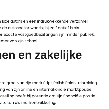
van luxe auto’s en een indrukwekkende verzamel­
de autosector waarbij hij zelf actief is als
 exacte vastgoed­bezittingen zijn minder publiek,
mer van zijn schaal.
en en zakelijke
n
ere groei van zijn merk Stipt Polish Point, uitbreiding
g van zijn online en internationale markt­positie.
telling heeft hij potentie om zijn financiële positie
viteiten als merk­ontwikkeling.