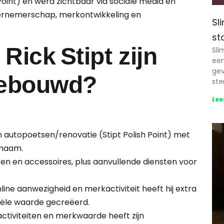
 Point) en werd zichtbaar via sociale media en
dernemerschap, merk­ontwikkeling en
Sl
st
Rick Stipt zijn
Sli
een
gev
ebouwd?
ste
Lee
n autopoetsen/renovatie (Stipt Polish Point) met
knaam.
n en accessoires, plus aanvullende diensten voor
online aanwezigheid en merk­activiteit heeft hij extra
ële waarde gecreëerd.
ctiviteiten en merk­waarde heeft zijn