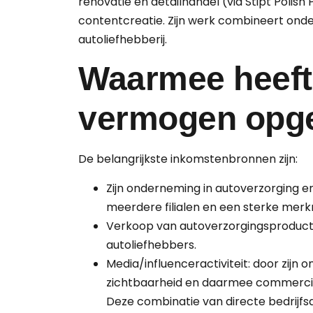
renovatie en detailhandel (via Stipt Polish
content­creatie. Zijn werk combineert on
autoliefhebberij.
Waarmee heeft 
vermogen opg
De belangrijkste inkomstenbronnen zijn:
Zijn onderneming in autoverzorging e
meerdere filialen en een sterke mer
Verkoop van autoverzorgingsproducte
autoliefhebbers.
Media­/influenceractiviteit: door zijn 
zichtbaarheid en daarmee commerci
Deze combinatie van directe bedrijfsa