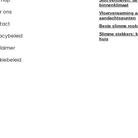
Slim ventileren: de
binnenklimaat
r ons
Vloerverwarming a
aandachtspunten
tact
Beste slimme rook
Slimme stekkers: kl
acybeleid
huis
claimer
kiebeleid