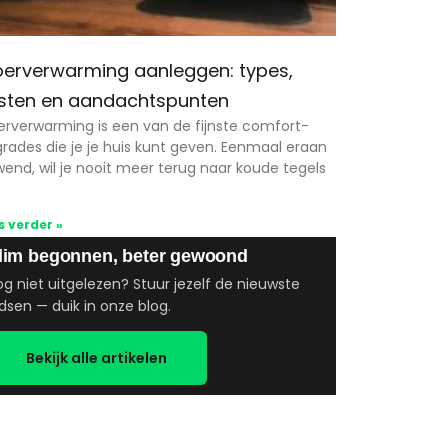
oerverwarming aanleggen: types,
sten en aandachtspunten
erverwarming is een van de fijnste comfort-
rades die je je huis kunt geven. Eenmaal eraan
end, wil je nooit meer terug naar koude tegels
s verder »
lim begonnen, beter gewoond
g niet uitgelezen? Stuur jezelf de nieuwste
dsen — duik in onze blog.
Bekijk alle artikelen