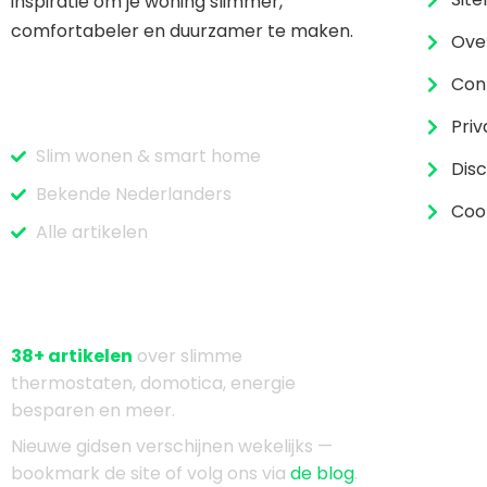
inspiratie om je woning slimmer,
comfortabeler en duurzamer te maken.
Ove
Con
Categorieën
Priv
Slim wonen & smart home
Dis
Bekende Nederlanders
Coo
Alle artikelen
Over Slimmewoonblog
38+ artikelen
over slimme
thermostaten, domotica, energie
besparen en meer.
Nieuwe gidsen verschijnen wekelijks —
bookmark de site of volg ons via
de blog
.