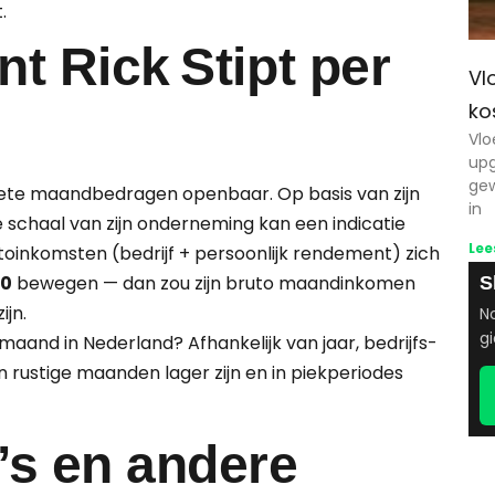
.
t Rick Stipt per
Vl
ko
Vlo
upg
gew
crete maandbedragen openbaar. Op basis van zijn
in
 schaal van zijn onderneming kan een indicatie
Lee
uto­inkomsten (bedrijf + persoonlijk rendement) zich
00
bewegen — dan zou zijn bruto maandinkomen
S
ijn.
No
gi
maand in Nederland? Afhankelijk van jaar, bedrijfs­
n rustige maanden lager zijn en in piek­periodes
’s en andere