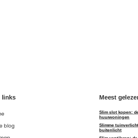
 links
Meest geleze
Slim slot kopen: d
me
huurwoningen
e blog
Slimme tuinverlich
buitenlicht
emap