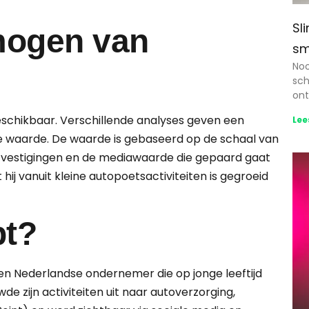
Sl
mogen van
sm
Noo
sch
ont
beschikbaar. Verschillende analyses geven een
Lee
ge waarde. De waarde is gebaseerd op de schaal van
e vestigingen en de media­waarde die gepaard gaat
 hij vanuit kleine autopoets­activiteiten is gegroeid
pt?
 een Nederlandse ondernemer die op jonge leeftijd
e zijn activiteiten uit naar autoverzorging,