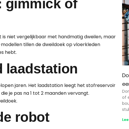
: gimmick of
t is niet vergelijkbaar met handmatig dweilen, maar
modellen tillen de dweildoek op vloerkleden
es hebt.
d laadstation
Do
ee
pen jaren. Het laadstation leegt het stofreservoir
Dom
die je pas na 1 tot 2 maanden vervangt.
of 
ildoek.
bou
stu
de robot
Lee