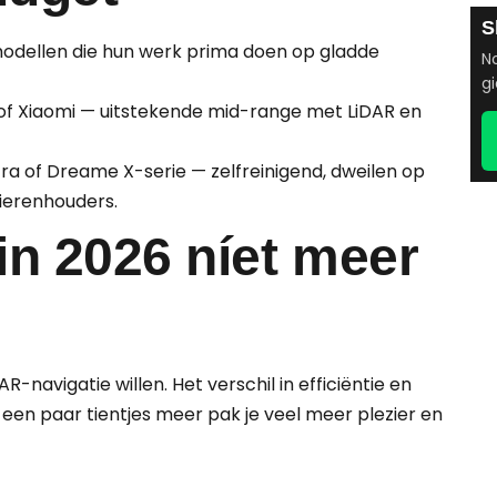
S
modellen die hun werk prima doen op gladde
No
gi
f Xiaomi — uitstekende mid-range met LiDAR en
ra of Dreame X-serie — zelfreinigend, dweilen op
dierenhouders.
in 2026 níet meer
R-navigatie willen. Het verschil in efficiëntie en
een paar tientjes meer pak je veel meer plezier en