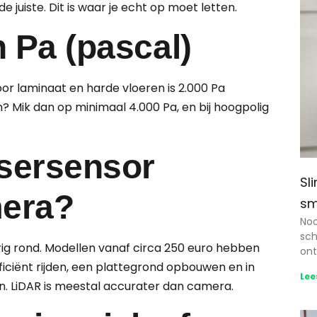
e juiste. Dit is waar je echt op moet letten.
n Pa (pascal)
or laminaat en harde vloeren is 2.000 Pa
n? Mik dan op minimaal 4.000 Pa, en bij hoogpolig
asersensor
Sl
mera?
sm
Noo
sch
rig rond. Modellen vanaf circa 250 euro hebben
ont
iciënt rijden, een plattegrond opbouwen en in
Lee
. LiDAR is meestal accurater dan camera.