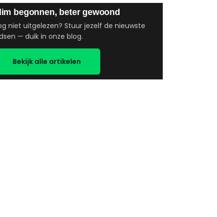
lim begonnen, beter gewoond
g niet uitgelezen? Stuur jezelf de nieuwste
dsen — duik in onze blog.
Bekijk alle artikelen