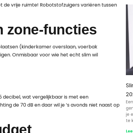
et de vrije ruimte! Robotstofzuigers variëren tussen
n zone-functies
plaatsen (kinderkamer overslaan, voerbak
igen. Onmisbaar voor wie het echt slim wil
Sl
20
 decibel, wat vergelijkbaar is met een
Een
ing de 70 dB en daar wil je ’s avonds niet naast op
gem
je 
te 
udget
Lee