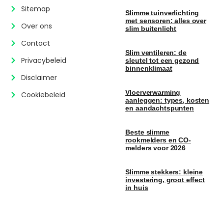
Sitemap
Slimme tuinverlichting
met sensoren: alles over
Over ons
slim buitenlicht
Contact
Slim ventileren: de
Privacybeleid
sleutel tot een gezond
binnenklimaat
Disclaimer
Vloerverwarming
Cookiebeleid
aanleggen: types, kosten
en aandachtspunten
Beste slimme
rookmelders en CO-
melders voor 2026
Slimme stekkers: kleine
investering, groot effect
in huis