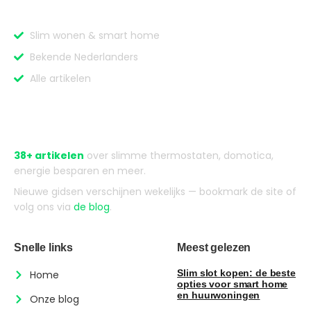
Categorieën
Slim wonen & smart home
Bekende Nederlanders
Alle artikelen
Over Slimmewoonblog
38+ artikelen
over slimme thermostaten, domotica,
energie besparen en meer.
Nieuwe gidsen verschijnen wekelijks — bookmark de site of
volg ons via
de blog
.
Snelle links
Meest gelezen
Slim slot kopen: de beste
Home
opties voor smart home
en huurwoningen
Onze blog