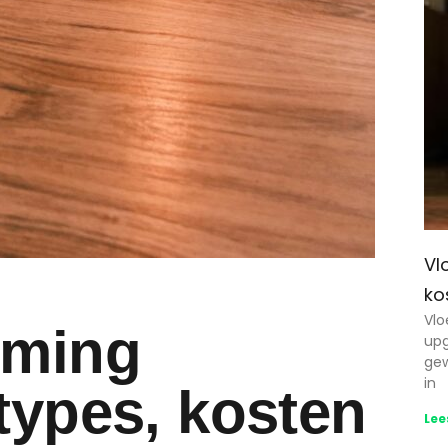
Vl
ko
Vlo
rming
upg
gew
in
types, kosten
Lee