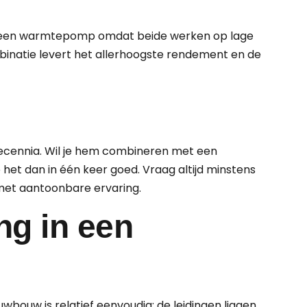
n een warmtepomp omdat beide werken op lage
inatie levert het allerhoogste rendement en de
decennia. Wil je hem combineren met een
et dan in één keer goed. Vraag altijd minstens
r met aantoonbare ervaring.
ng in een
bouw is relatief eenvoudig: de leidingen liggen