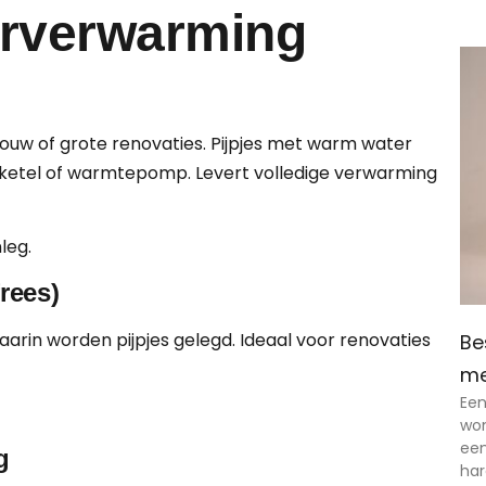
erverwarming
ouw of grote renovaties. Pijpjes met warm water
v-ketel of warmtepomp. Levert volledige verwarming
leg.
rees)
arin worden pijpjes gelegd. Ideaal voor renovaties
Be
me
Een
won
een
g
har