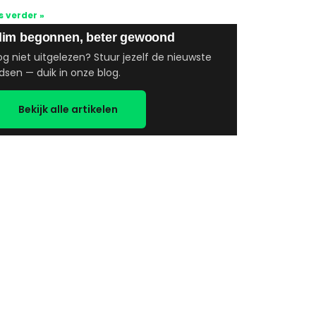
s verder »
lim begonnen, beter gewoond
g niet uitgelezen? Stuur jezelf de nieuwste
dsen — duik in onze blog.
Bekijk alle artikelen