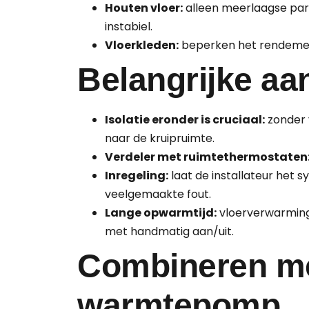
Houten vloer:
alleen meerlaagse park
instabiel.
Vloerkleden:
beperken het rendement
Belangrijke a
Isolatie eronder is cruciaal:
zonder v
naar de kruipruimte.
Verdeler met ruimtethermostaten
Inregeling:
laat de installateur het 
veelgemaakte fout.
Lange opwarmtijd:
vloerverwarming 
met handmatig aan/uit.
Combineren m
warmtepomp