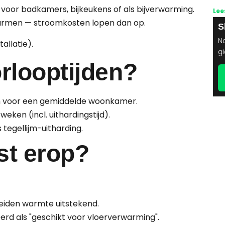
voor badkamers, bijkeukens of als bijverwarming.
Lee
warmen — stroomkosten lopen dan op.
S
No
allatie).
gi
orlooptijden?
en voor een gemiddelde woonkamer.
weken (incl. uithardingstijd).
 tegellijm-uitharding.
st erop?
eiden warmte uitstekend.
rd als "geschikt voor vloerverwarming".